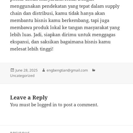
menggunakan pendekatan yang tepat dalam supply
chain dan distribusi, kamu tidak hanya akan
membantu bisnis kamu berkembang, tapi juga
membawa produk lokal ke tangan masyarakat yang
lebih luas. Jadi, siapkan dirimu untuk menggagas
ekspansi, dan saksikan bagaimana bisnis kamu
melesat lebih tinggi!
Posted
Author
Categories
June 28, 2025
engbengtian@gmail.com
on
Uncategorized
Leave a Reply
You must be
logged in
to post a comment.
Post