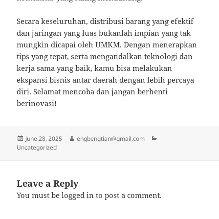
Secara keseluruhan, distribusi barang yang efektif
dan jaringan yang luas bukanlah impian yang tak
mungkin dicapai oleh UMKM. Dengan menerapkan
tips yang tepat, serta mengandalkan teknologi dan
kerja sama yang baik, kamu bisa melakukan
ekspansi bisnis antar daerah dengan lebih percaya
diri. Selamat mencoba dan jangan berhenti
berinovasi!
Posted
Author
Categories
June 28, 2025
engbengtian@gmail.com
on
Uncategorized
Leave a Reply
You must be
logged in
to post a comment.