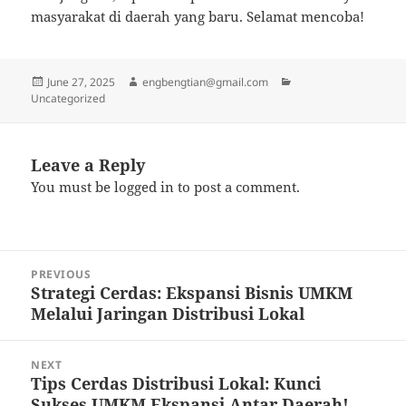
masyarakat di daerah yang baru. Selamat mencoba!
Posted
Author
Categories
June 27, 2025
engbengtian@gmail.com
on
Uncategorized
Leave a Reply
You must be
logged in
to post a comment.
Post
PREVIOUS
navigation
Strategi Cerdas: Ekspansi Bisnis UMKM
Previous
Melalui Jaringan Distribusi Lokal
post:
NEXT
Tips Cerdas Distribusi Lokal: Kunci
Next
Sukses UMKM Ekspansi Antar Daerah!
post: