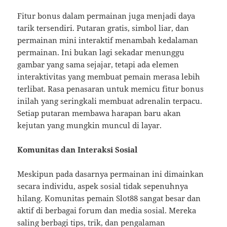
Fitur bonus dalam permainan juga menjadi daya
tarik tersendiri. Putaran gratis, simbol liar, dan
permainan mini interaktif menambah kedalaman
permainan. Ini bukan lagi sekadar menunggu
gambar yang sama sejajar, tetapi ada elemen
interaktivitas yang membuat pemain merasa lebih
terlibat. Rasa penasaran untuk memicu fitur bonus
inilah yang seringkali membuat adrenalin terpacu.
Setiap putaran membawa harapan baru akan
kejutan yang mungkin muncul di layar.
Komunitas dan Interaksi Sosial
Meskipun pada dasarnya permainan ini dimainkan
secara individu, aspek sosial tidak sepenuhnya
hilang. Komunitas pemain Slot88 sangat besar dan
aktif di berbagai forum dan media sosial. Mereka
saling berbagi tips, trik, dan pengalaman