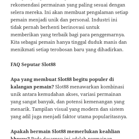
rekomendasi permainan yang paling sesuai dengan
selera mereka. Ini akan membuat pengalaman setiap
pemain menjadi unik dan personal. Industri ini
tidak pernah berhenti berinovasi untuk
memberikan yang terbaik bagi para penggemarnya.
Kita sebagai pemain hanya tinggal duduk manis dan
menikmati setiap terobosan baru yang dihadirkan.
FAQ Seputar Slot88
Apa yang membuat Slot88 begitu populer di
kalangan pemain?
Slot88 menawarkan kombinasi
unik antara kemudahan akses, variasi permainan
yang sangat banyak, dan potensi kemenangan yang
menarik. Tampilan visual yang modern dan sistem
yang adil juga menjadi faktor utama popularitasnya.
Apakah bermain Slot88 memerlukan keahlian
khusus?
Pada dasarnya ini adalah permainan