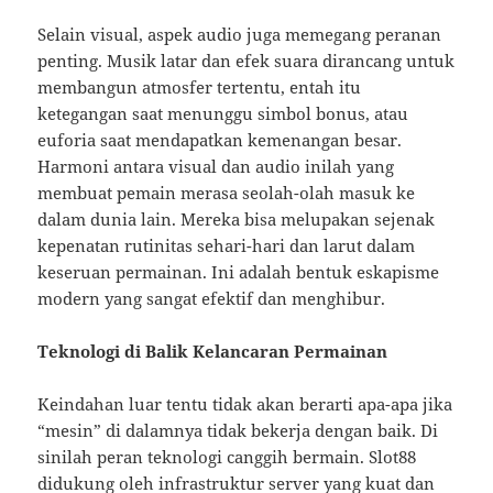
Selain visual, aspek audio juga memegang peranan
penting. Musik latar dan efek suara dirancang untuk
membangun atmosfer tertentu, entah itu
ketegangan saat menunggu simbol bonus, atau
euforia saat mendapatkan kemenangan besar.
Harmoni antara visual dan audio inilah yang
membuat pemain merasa seolah-olah masuk ke
dalam dunia lain. Mereka bisa melupakan sejenak
kepenatan rutinitas sehari-hari dan larut dalam
keseruan permainan. Ini adalah bentuk eskapisme
modern yang sangat efektif dan menghibur.
Teknologi di Balik Kelancaran Permainan
Keindahan luar tentu tidak akan berarti apa-apa jika
“mesin” di dalamnya tidak bekerja dengan baik. Di
sinilah peran teknologi canggih bermain. Slot88
didukung oleh infrastruktur server yang kuat dan