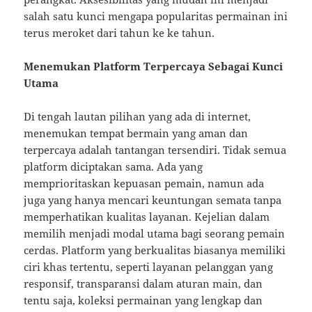
salah satu kunci mengapa popularitas permainan ini
terus meroket dari tahun ke ke tahun.
Menemukan Platform Terpercaya Sebagai Kunci
Utama
Di tengah lautan pilihan yang ada di internet,
menemukan tempat bermain yang aman dan
terpercaya adalah tantangan tersendiri. Tidak semua
platform diciptakan sama. Ada yang
memprioritaskan kepuasan pemain, namun ada
juga yang hanya mencari keuntungan semata tanpa
memperhatikan kualitas layanan. Kejelian dalam
memilih menjadi modal utama bagi seorang pemain
cerdas. Platform yang berkualitas biasanya memiliki
ciri khas tertentu, seperti layanan pelanggan yang
responsif, transparansi dalam aturan main, dan
tentu saja, koleksi permainan yang lengkap dan