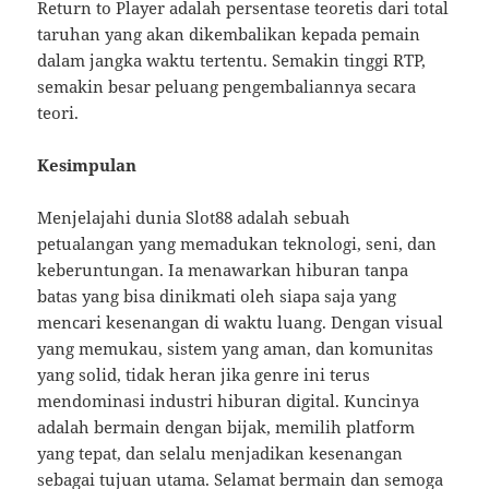
Return to Player adalah persentase teoretis dari total
taruhan yang akan dikembalikan kepada pemain
dalam jangka waktu tertentu. Semakin tinggi RTP,
semakin besar peluang pengembaliannya secara
teori.
Kesimpulan
Menjelajahi dunia Slot88 adalah sebuah
petualangan yang memadukan teknologi, seni, dan
keberuntungan. Ia menawarkan hiburan tanpa
batas yang bisa dinikmati oleh siapa saja yang
mencari kesenangan di waktu luang. Dengan visual
yang memukau, sistem yang aman, dan komunitas
yang solid, tidak heran jika genre ini terus
mendominasi industri hiburan digital. Kuncinya
adalah bermain dengan bijak, memilih platform
yang tepat, dan selalu menjadikan kesenangan
sebagai tujuan utama. Selamat bermain dan semoga