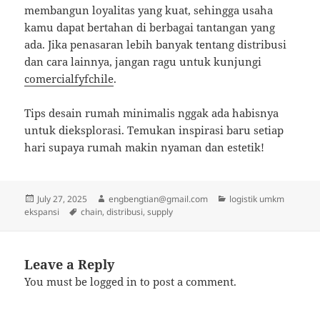
membangun loyalitas yang kuat, sehingga usaha
kamu dapat bertahan di berbagai tantangan yang
ada. Jika penasaran lebih banyak tentang distribusi
dan cara lainnya, jangan ragu untuk kunjungi
comercialfyfchile
.
Tips desain rumah minimalis nggak ada habisnya
untuk dieksplorasi. Temukan inspirasi baru setiap
hari supaya rumah makin nyaman dan estetik!
Posted
Author
Categories
July 27, 2025
engbengtian@gmail.com
logistik umkm
on
Tags
ekspansi
chain
,
distribusi
,
supply
Leave a Reply
You must be
logged in
to post a comment.