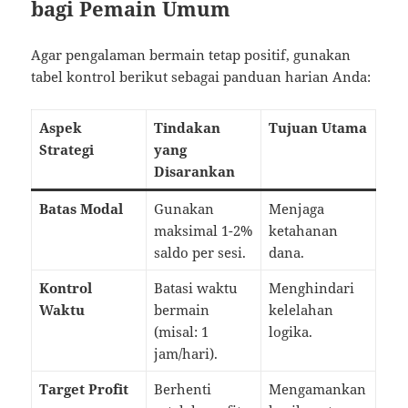
bagi Pemain Umum
Agar pengalaman bermain tetap positif, gunakan
tabel kontrol berikut sebagai panduan harian Anda:
Aspek
Tindakan
Tujuan Utama
Strategi
yang
Disarankan
Batas Modal
Gunakan
Menjaga
maksimal 1-2%
ketahanan
saldo per sesi.
dana.
Kontrol
Batasi waktu
Menghindari
Waktu
bermain
kelelahan
(misal: 1
logika.
jam/hari).
Target Profit
Berhenti
Mengamankan