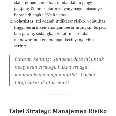
statistik pengembalian modal dalam jangka
panjang. Standar platform yang bagus biasanya
berada di angka 96% ke atas.
Volatilitas:
Ini adalah indikator risiko. Volatilitas
tinggi berarti kemenangan besar mungkin terjadi
tapi jarang, sedangkan volatilitas rendah
menawarkan kemenangan kecil yang lebih
sering.
Catatan Penting:
Gunakan data ini untuk
menyusun strategi, bukan sebagai
jaminan kemenangan mutlak. Logika
tetap harus di atas emosi.
Tabel Strategi: Manajemen Risiko