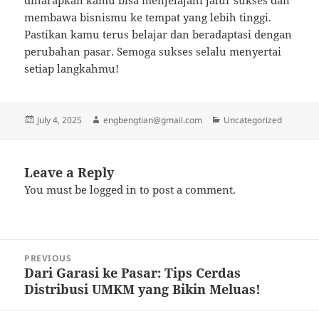
diharapkan kamu bisa menjelajahi jalur sukses dan
membawa bisnismu ke tempat yang lebih tinggi.
Pastikan kamu terus belajar dan beradaptasi dengan
perubahan pasar. Semoga sukses selalu menyertai
setiap langkahmu!
Posted
Author
Categories
July 4, 2025
engbengtian@gmail.com
Uncategorized
on
Leave a Reply
You must be
logged in
to post a comment.
Post
PREVIOUS
navigation
Dari Garasi ke Pasar: Tips Cerdas
Previous
Distribusi UMKM yang Bikin Meluas!
post: