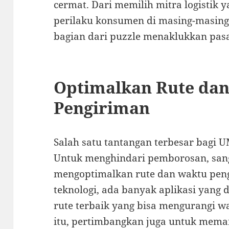
cermat. Dari memilih mitra logistik
perilaku konsumen di masing-masing
bagian dari puzzle menaklukkan pasa
Optimalkan Rute da
Pengiriman
Salah satu tantangan terbesar bagi 
Untuk menghindari pemborosan, sang
mengoptimalkan rute dan waktu peng
teknologi, ada banyak aplikasi yan
rute terbaik yang bisa mengurangi w
itu, pertimbangkan juga untuk meman