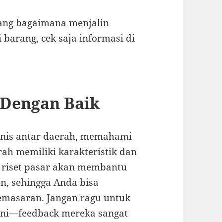
ntang bagaimana menjalin
 barang, cek saja informasi di
 Dengan Baik
isnis antar daerah, memahami
rah memiliki karakteristik dan
 riset pasar akan membantu
, sehingga Anda bisa
emasaran. Jangan ragu untuk
ini—feedback mereka sangat