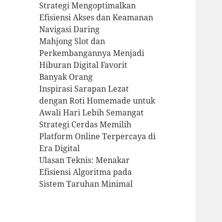
Strategi Mengoptimalkan
Efisiensi Akses dan Keamanan
Navigasi Daring
Mahjong Slot dan
Perkembangannya Menjadi
Hiburan Digital Favorit
Banyak Orang
Inspirasi Sarapan Lezat
dengan Roti Homemade untuk
Awali Hari Lebih Semangat
Strategi Cerdas Memilih
Platform Online Terpercaya di
Era Digital
Ulasan Teknis: Menakar
Efisiensi Algoritma pada
Sistem Taruhan Minimal