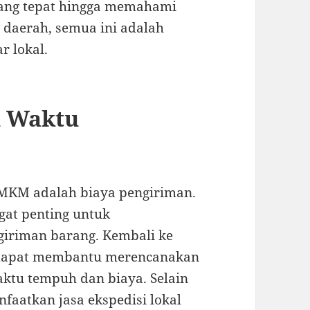
 yang tepat hingga memahami
 daerah, semua ini adalah
r lokal.
n Waktu
UMKM adalah biaya pengiriman.
at penting untuk
iriman barang. Kembali ke
g dapat membantu merencanakan
aktu tempuh dan biaya. Selain
faatkan jasa ekspedisi lokal