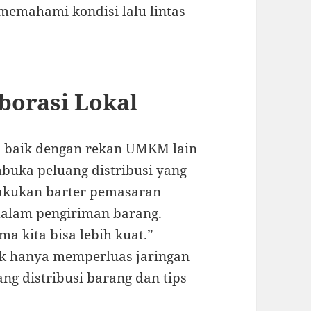
emahami kondisi lalu lintas
borasi Lokal
n baik dengan rekan UMKM lain
mbuka peluang distribusi yang
lakukan barter pemasaran
dalam pengiriman barang.
ma kita bisa lebih kuat.”
ak hanya memperluas jaringan
ang distribusi barang dan tips