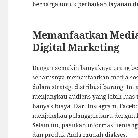
berharga untuk perbaikan layanan di
Memanfaatkan Media
Digital Marketing
Dengan semakin banyaknya orang ber
seharusnya memanfaatkan media sosi
dalam strategi distribusi barang. Ini
menjangkau audiens yang lebih luas
banyak biaya. Dari Instagram, Facebo
menjangkau pelanggan baru dengan k
Selain itu, pastikan informasi tenta
dan produk Anda mudah diakses.