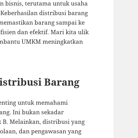
an bisnis, terutama untuk usaha
Keberhasilan distribusi barang
a memastikan barang sampai ke
sien dan efektif. Mari kita ulik
membantu UMKM meningkatkan
stribusi Barang
 penting untuk memahami
rang. Ini bukan sekadar
k B. Melainkan, distribusi yang
lolaan, dan pengawasan yang