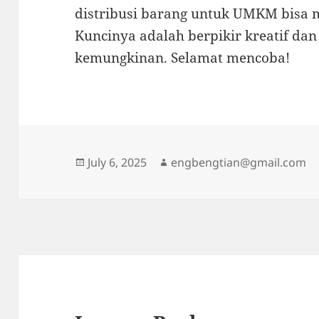
distribusi barang untuk UMKM bisa me
Kuncinya adalah berpikir kreatif da
kemungkinan. Selamat mencoba!
Posted
Author
July 6, 2025
engbengtian@gmail.com
on