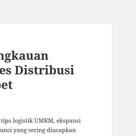
angkauan
s Distribusi
et
, tips logistik UMKM, ekspansi
 kunci yang sering diucapkan