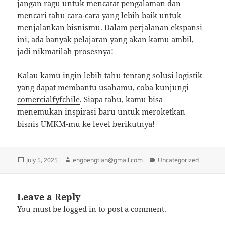
jangan ragu untuk mencatat pengalaman dan
mencari tahu cara-cara yang lebih baik untuk
menjalankan bisnismu. Dalam perjalanan ekspansi
ini, ada banyak pelajaran yang akan kamu ambil,
jadi nikmatilah prosesnya!
Kalau kamu ingin lebih tahu tentang solusi logistik
yang dapat membantu usahamu, coba kunjungi
comercialfyfchile
. Siapa tahu, kamu bisa
menemukan inspirasi baru untuk meroketkan
bisnis UMKM-mu ke level berikutnya!
Posted
Author
Categories
July 5, 2025
engbengtian@gmail.com
Uncategorized
on
Leave a Reply
You must be
logged in
to post a comment.