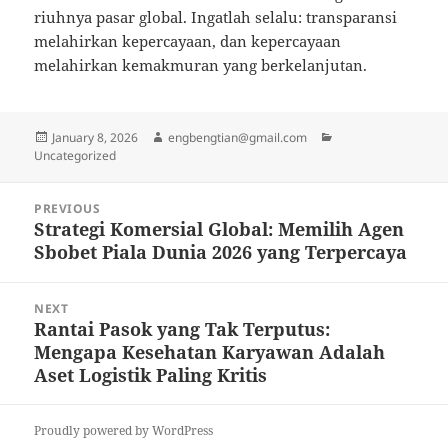
riuhnya pasar global. Ingatlah selalu: transparansi
melahirkan kepercayaan, dan kepercayaan
melahirkan kemakmuran yang berkelanjutan.
Posted
Author
Categories
January 8, 2026
engbengtian@gmail.com
on
Uncategorized
Post
PREVIOUS
navigation
Strategi Komersial Global: Memilih Agen
Previous
Sbobet Piala Dunia 2026 yang Terpercaya
post:
NEXT
Rantai Pasok yang Tak Terputus:
Next
Mengapa Kesehatan Karyawan Adalah
post:
Aset Logistik Paling Kritis
Proudly powered by WordPress