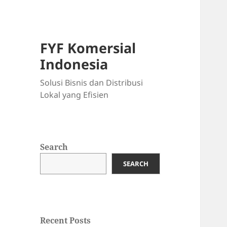
FYF Komersial
Indonesia
Solusi Bisnis dan Distribusi
Lokal yang Efisien
Search
SEARCH
Recent Posts