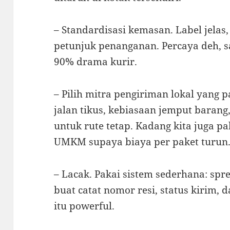
– Standardisasi kemasan. Label jelas
petunjuk penanganan. Percaya deh, s
90% drama kurir.
– Pilih mitra pengiriman lokal yan
jalan tikus, kebiasaan jemput barang,
untuk rute tetap. Kadang kita juga p
UMKM supaya biaya per paket turun
– Lacak. Pakai sistem sederhana: spre
buat catat nomor resi, status kirim, d
itu powerful.