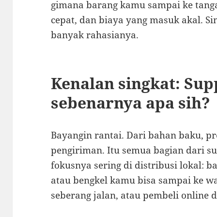
gimana barang kamu sampai ke tang
cepat, dan biaya yang masuk akal. Si
banyak rahasianya.
Kenalan singkat: Supp
sebenarnya apa sih?
Bayangin rantai. Dari bahan baku, p
pengiriman. Itu semua bagian dari 
fokusnya sering di distribusi lokal:
atau bengkel kamu bisa sampai ke wa
seberang jalan, atau pembeli online 