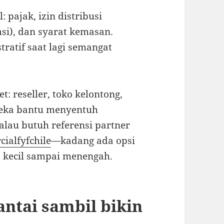
 pajak, izin distribusi
i), dan syarat kemasan.
ratif saat lagi semangat
t: reseller, toko kelontong,
reka bantu menyentuh
lau butuh referensi partner
cialfyfchile
—kadang ada opsi
a kecil sampai menengah.
ntai sambil bikin