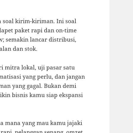
soal kirim-kiriman. Ini soal
dapet paket rapi dan on-time
ow; semakin lancar distribusi,
lan dan stok.
ri mitra lokal, uji pasar satu
matisasi yang perlu, dan jangan
riman yang gagal. Bukan demi
 bikin bisnis kamu siap ekspansi
kota mana yang mau kamu jajaki
 rapi, pelanggan senang, omzet