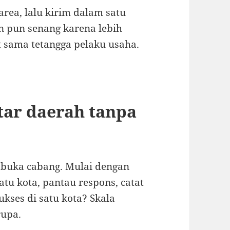
area, lalu kirim dalam satu
n pun senang karena lebih
et sama tetangga pelaku usaha.
tar daerah tanpa
g buka cabang. Mulai dengan
satu kota, pantau respons, catat
ukses di satu kota? Skala
rupa.