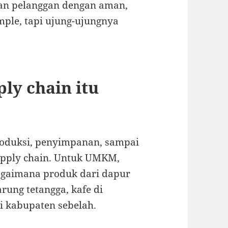
an pelanggan dengan aman,
mple, tapi ujung-ujungnya
ly chain itu
roduksi, penyimpanan, sampai
supply chain. Untuk UMKM,
 bagaimana produk dari dapur
rung tetangga, kafe di
di kabupaten sebelah.