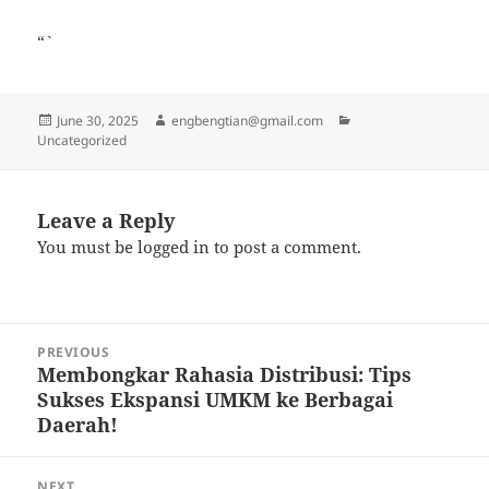
“`
Posted
Author
Categories
June 30, 2025
engbengtian@gmail.com
on
Uncategorized
Leave a Reply
You must be
logged in
to post a comment.
Post
PREVIOUS
navigation
Membongkar Rahasia Distribusi: Tips
Previous
Sukses Ekspansi UMKM ke Berbagai
post:
Daerah!
NEXT