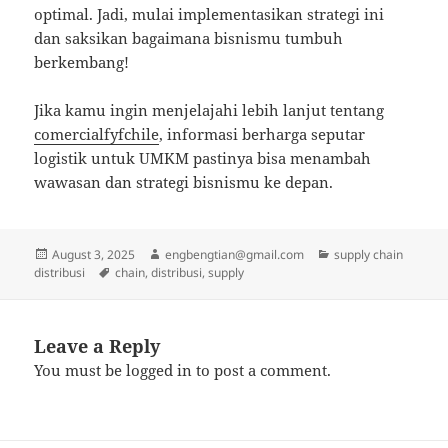
optimal. Jadi, mulai implementasikan strategi ini
dan saksikan bagaimana bisnismu tumbuh
berkembang!
Jika kamu ingin menjelajahi lebih lanjut tentang
comercialfyfchile
, informasi berharga seputar
logistik untuk UMKM pastinya bisa menambah
wawasan dan strategi bisnismu ke depan.
Posted
Author
Categories
August 3, 2025
engbengtian@gmail.com
supply chain
on
Tags
distribusi
chain
,
distribusi
,
supply
Leave a Reply
You must be
logged in
to post a comment.