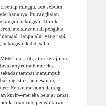
ati setiap minggu, ada sebuah
ederhananya, itu rangkaian
e tangan pelanggan. Untuk
eren, melainkan tali pengikat
inansial. Tanpa alur yang rapi,
, pelanggan kalah sabar.
MKM kopi, roti, atau kerajinan
di belakang rumah mereka.
 sekadar tempat menumpuk
barang: stok, pemesanan,
urir. Ketika masalah datang—
tan kurir—mereka belajar cepat
oduksi dan rute pengantaran.