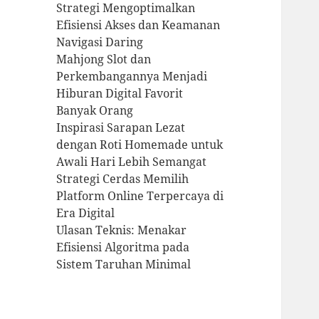
Strategi Mengoptimalkan
Efisiensi Akses dan Keamanan
Navigasi Daring
Mahjong Slot dan
Perkembangannya Menjadi
Hiburan Digital Favorit
Banyak Orang
Inspirasi Sarapan Lezat
dengan Roti Homemade untuk
Awali Hari Lebih Semangat
Strategi Cerdas Memilih
Platform Online Terpercaya di
Era Digital
Ulasan Teknis: Menakar
Efisiensi Algoritma pada
Sistem Taruhan Minimal