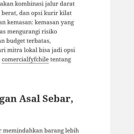
unakan kombinasi jalur darat
berat, dan opsi kurir kilat
ikan kemasan: kemasan yang
elas mengurangi risiko
n budget terbatas,
i mitra lokal bisa jadi opsi
s
comercialfyfchile
tentang
gan Asal Sebar,
ar memindahkan barang lebih