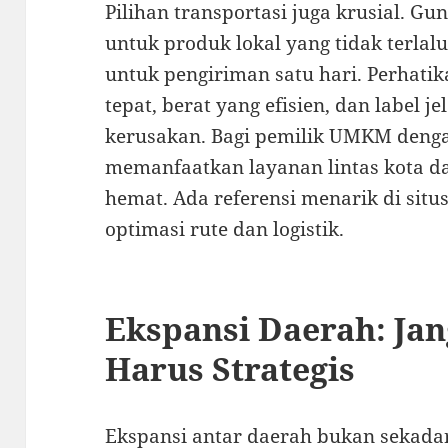
Pilihan transportasi juga krusial. G
untuk produk lokal yang tidak terlalu 
untuk pengiriman satu hari. Perhat
tepat, berat yang efisien, dan label j
kerusakan. Bagi pemilik UMKM denga
memanfaatkan layanan lintas kota dar
hemat. Ada referensi menarik di situ
optimasi rute dan logistik.
Ekspansi Daerah: Jan
Harus Strategis
Ekspansi antar daerah bukan sekad