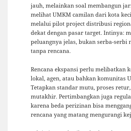
jauh, melainkan soal membangun jari
melihat UMKM camilan dari kota keci
melalui pilot project distribusi regi
dekat dengan pasar target. Intinya: 
peluangnya jelas, bukan serba-serbi
tanpa rencana.
Rencana ekspansi perlu melibatkan k
lokal, agen, atau bahkan komunitas 
Tetapkan standar mutu, proses retu
mutakhir. Pertimbangkan juga regula
karena beda perizinan bisa menggangg
rencana yang matang mengurangi keju