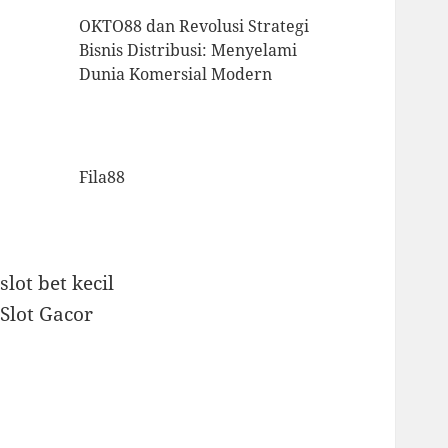
OKTO88 dan Revolusi Strategi
Bisnis Distribusi: Menyelami
Dunia Komersial Modern
Fila88
slot bet kecil
Slot Gacor