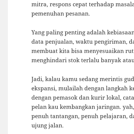
mitra, respons cepat terhadap masala
pemenuhan pesanan.
Yang paling penting adalah kebiasaan 
data penjualan, waktu pengiriman, d
membuat kita bisa menyesuaikan rut
menghindari stok terlalu banyak atau 
Jadi, kalau kamu sedang merintis gu
ekspansi, mulailah dengan langkah ke
dengan pemasok dan kurir lokal, cata
pelan kau kembangkan jaringan. yah
penuh tantangan, penuh pelajaran, 
ujung jalan.