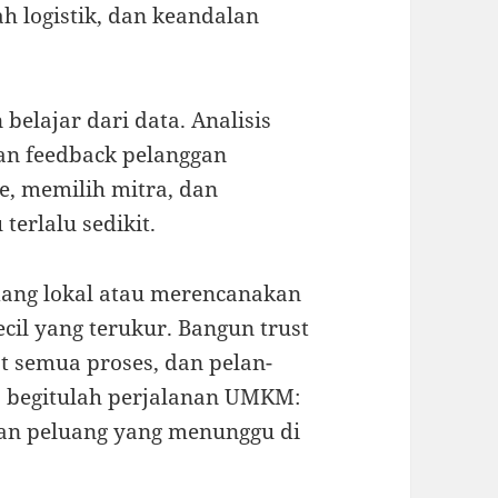
h logistik, dan keandalan
belajar dari data. Analisis
an feedback pelanggan
e, memilih mitra, dan
terlalu sedikit.
dang lokal atau merencanakan
cil yang terukur. Bangun trust
t semua proses, dan pelan-
, begitulah perjalanan UMKM:
dan peluang yang menunggu di