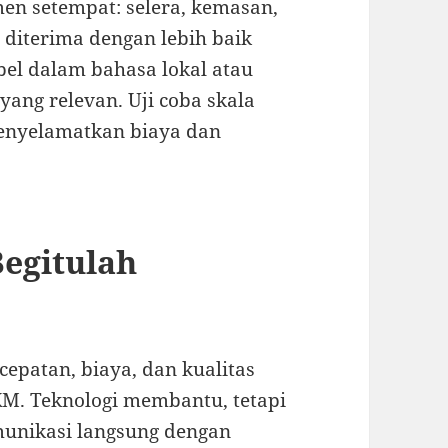
men setempat: selera, kemasan,
 diterima dengan lebih baik
abel dalam bahasa lokal atau
ang relevan. Uji coba skala
menyelamatkan biaya dan
Begitulah
epatan, biaya, dan kualitas
M. Teknologi membantu, tetapi
munikasi langsung dengan