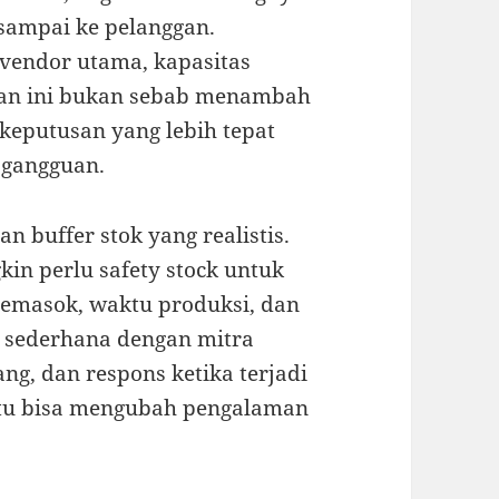
sampai ke pelanggan.
 vendor utama, kapasitas
etaan ini bukan sebab menambah
keputusan yang lebih tepat
 gangguan.
n buffer stok yang realistis.
in perlu safety stock untuk
 pemasok, waktu produksi, dan
 sederhana dengan mitra
ang, dan respons ketika terjadi
i itu bisa mengubah pengalaman