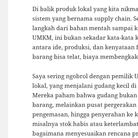
Di balik produk lokal yang kita nikm
sistem yang bernama supply chain. S
langkah dari bahan mentah sampai k
UMKM, ini bukan sekadar kata-kata k
antara ide, produksi, dan kenyataan f
barang bisa telat, biaya membengkak
Saya sering ngobrol dengan pemilik U
lokal, yang menjalani gudang kecil 
Mereka paham bahwa gudang bukan
barang, melainkan pusat pergerakan 
pengemasan, hingga penyerahan ke k
misalnya stok habis atau keterlamba
bagaimana menyesuaikan rencana pr