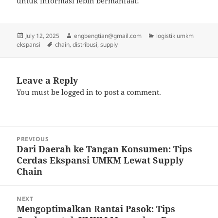
untuk informasi lebih bermanfaat!
Posted
Author
Categories
July 12, 2025
engbengtian@gmail.com
logistik umkm
on
Tags
ekspansi
chain
,
distribusi
,
supply
Leave a Reply
You must be
logged in
to post a comment.
Post
PREVIOUS
navigation
Dari Daerah ke Tangan Konsumen: Tips
Previous
Cerdas Ekspansi UMKM Lewat Supply
post:
Chain
NEXT
Mengoptimalkan Rantai Pasok: Tips
Next